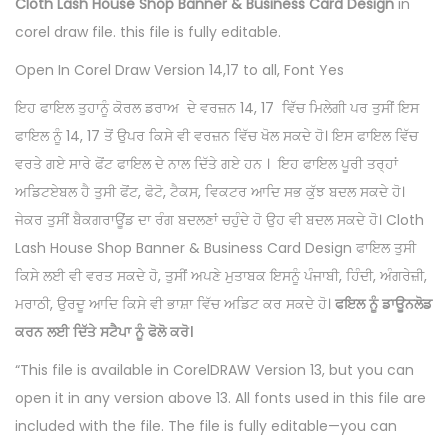
Cloth Lash House Shop Banner & Business Card Design
in
corel draw file. this file is fully editable.
Open In Corel Draw Version 14,17 to all, Font Yes
ਇਹ ਫਾਇਲ ਤੁਹਾਨੂੰ ਕੋਰਲ ਡਰਾਅ ਦੇ ਵਰਜ਼ਨ 14, 17 ਵਿੱਚ ਮਿਲੇਗੀ ਪਰ ਤੁਸੀਂ ਇਸ
ਫਾਇਲ ਨੂੰ 14, 17 ਤੋਂ ਉਪਰ ਕਿਸੇ ਵੀ ਵਰਜ਼ਨ ਵਿੱਚ ਖੋਲ ਸਕਦੇ ਹੋ। ਇਸ ਫਾਇਲ ਵਿੱਚ
ਵਰਤੇ ਗਏ ਸਾਰੇ ਫੋਂਟ ਫਾਇਲ ਦੇ ਨਾਲ ਦਿੱਤੇ ਗਏ ਹਨ । ਇਹ ਫਾਇਲ ਪੂਰੀ ਤਰ੍ਹਾਂ
ਅਡਿਟਏਬਲ ਹੈ ਤੁਸੀ ਫੋਂਟ, ਫੋਟੋ, ਟੈਕਸ, ਵਿਕਟਰ ਆਦਿ ਸਭ ਕੁੱਝ ਬਦਲ ਸਕਦੇ ਹੋ।
ਜੇਕਰ ਤੁਸੀਂ ਬੈਕਗਰਾਊਂਡ ਦਾ ਰੰਗ ਬਦਲਣਾਂ ਚਹੁੰਦੇ ਹੋ ਉਹ ਵੀ ਬਦਲ ਸਕਦੇ ਹੋ। Cloth
Lash House Shop Banner & Business Card Design ਫਾਇਲ ਤੁਸੀ
ਕਿਸੇ ਲਈ ਵੀ ਵਰਤ ਸਕਦੇ ਹੋ, ਤੁਸੀਂ ਅਪਣੇ ਮੁਤਾਬਕ ਇਸਨੂੰ ਪੰਜਾਬੀ, ਹਿੰਦੀ, ਅੰਗਰੇਜ਼ੀ,
ਮਰਾਠੀ, ਉਰਦੂ ਆਦਿ ਕਿਸੇ ਵੀ ਭਾਸ਼ਾ ਵਿੱਚ ਅਡਿਟ ਕਰ ਸਕਦੇ ਹੋ।
ਫਇਲ ਨੂੰ ਡਾਊਨਲੋਡ
ਕਰਨ ਲਈ ਦਿੱਤੇ ਸਟੈਪਾ ਨੂੰ ਫੋਲੋ ਕਰੋ।
“This file is available in CorelDRAW Version 13, but you can
open it in any version above 13. All fonts used in this file are
included with the file. The file is fully editable—you can