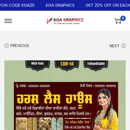
N CODE KGA20
KGA GRAPHICS
GET 20% OFF ON EACH DE
0
PREVIOUS
NEXT