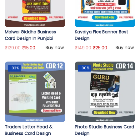
Malwai Giddha Business
Kavdiya Flex Banner Best
Card Design In Punjabi
Design
Buy now
Buy now
₹
129.00
₹
15.00
₹
149.00
₹
25.00
-83%
-80%
Traders Letter Head &
Photo Studio Business Card
Business Card Design
Design