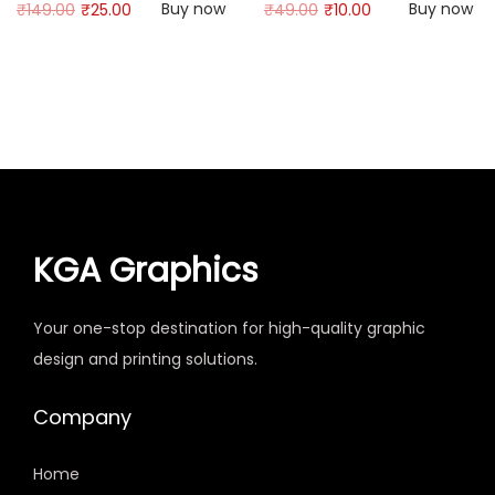
Buy now
Buy now
₹
149.00
₹
25.00
₹
49.00
₹
10.00
KGA Graphics
Your one-stop destination for high-quality graphic
design and printing solutions.
Company
Home